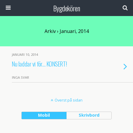
Bygdekören
Arkiv › Januari, 2014
JANUARI 10, 2014
Nu laddar vi för… KONSERT!
INGA SVAR
Överst på sidan
Mobil
Skrivbord