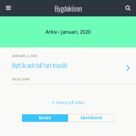
Bygdekören
Arkiv › Januari, 2020
JANUARI 2, 2020
Nytt år och full fart framåt
INGA SVAR
Överst på sidan
Mobil
Skrivbord