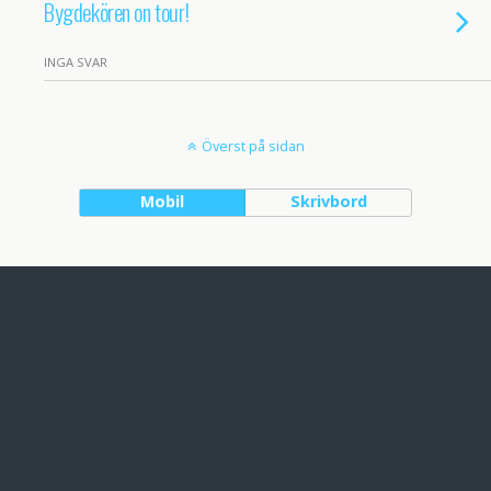
Bygdekören on tour!
INGA SVAR
Överst på sidan
Mobil
Skrivbord