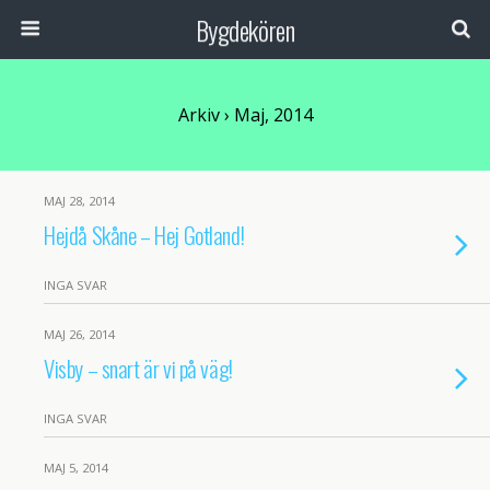
Bygdekören
Arkiv › Maj, 2014
MAJ 28, 2014
Hejdå Skåne – Hej Gotland!
INGA SVAR
MAJ 26, 2014
Visby – snart är vi på väg!
INGA SVAR
MAJ 5, 2014