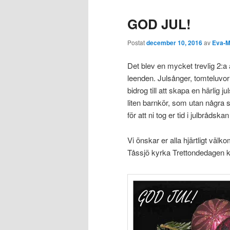
GOD JUL!
Postat
december 10, 2016
av
Eva-M
Det blev en mycket trevlig 2:a 
leenden. Julsånger, tomteluvor
bidrog till att skapa en härlig 
liten barnkör, som utan några s
för att ni tog er tid i julbråd
Vi önskar er alla hjärtligt välk
Tåssjö kyrka Trettondedagen kl. 