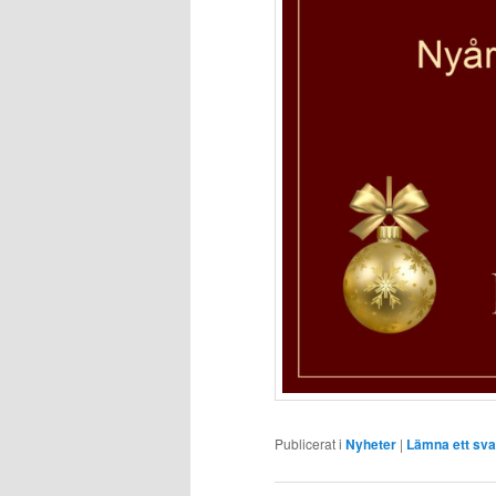
Publicerat i
Nyheter
|
Lämna ett sva