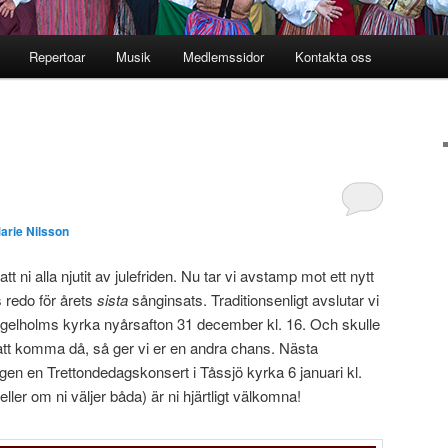
Repertoar
Musik
Medlemssidor
Kontakta oss
l
arie Nilsson
t ni alla njutit av julefriden. Nu tar vi avstamp mot ett nytt
s redo för årets
sista
sånginsats. Traditionsenligt avslutar vi
gelholms kyrka nyårsafton 31 december kl. 16. Och skulle
t att komma då, så ger vi er en andra chans. Nästa
gen en Trettondedagskonsert i Tåssjö kyrka 6 januari kl.
eller om ni väljer båda) är ni hjärtligt välkomna!