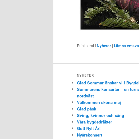
Publicerat i
Nyheter
|
Lämna ett sva
NYHETER
Glad Sommar önskar vi i Bygde
Sommarens konserter – en turné
nordväst
Välkommen sköna maj
Glad påsk
Sving, kvinnor och sång
Våra bygdedräkter
Gott Nytt År!
Nyårskonsert