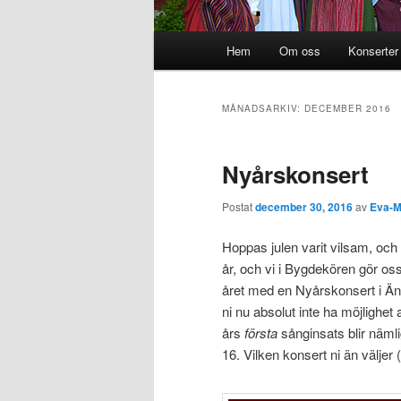
Huvudmeny
Hem
Om oss
Konserter
Hoppa till huvudinnehåll
Hoppa till sekundärt innehål
MÅNADSARKIV:
DECEMBER 2016
Nyårskonsert
Postat
december 30, 2016
av
Eva-M
Hoppas julen varit vilsam, och at
år, och vi i Bygdekören gör os
året med en Nyårskonsert i Än
ni nu absolut inte ha möjlighe
års
första
sånginsats blir nämli
16. Vilken konsert ni än väljer (