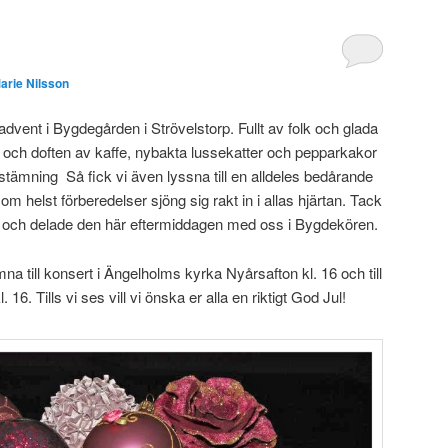
arie Nilsson
advent i Bygdegården i Strövelstorp. Fullt av folk och glada
 och doften av kaffe, nybakta lussekatter och pepparkakor
julstämning Så fick vi även lyssna till en alldeles bedårande
om helst förberedelser sjöng sig rakt in i allas hjärtan. Tack
skan och delade den här eftermiddagen med oss i Bygdekören.
omna till konsert i Ängelholms kyrka Nyårsafton kl. 16 och till
16. Tills vi ses vill vi önska er alla en riktigt God Jul!