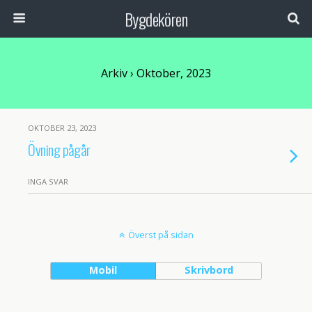
Bygdekören
Arkiv › Oktober, 2023
OKTOBER 23, 2023
Övning pågår
INGA SVAR
Överst på sidan
Mobil
Skrivbord