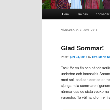
Huvudmeny
Hem
Om oss
Konserter
Hoppa till huvudinnehåll
Hoppa till sekundärt innehål
MÅNADSARKIV:
JUNI 2016
Glad Sommar!
Postat
juni 24, 2016
av
Eva-Marie N
Tack för en fin och händelserik
underbar och fantastisk Sommar
med sol. bad och semester med v
sjunga hela sommaren igenom, m
närmar oss de sista veckorna i 
varandra. Ta väl hand om er i