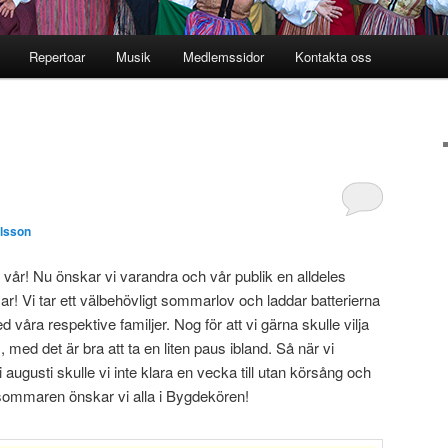
Repertoar
Musik
Medlemssidor
Kontakta oss
l
ilsson
 vår! Nu önskar vi varandra och vår publik en alldeles
! Vi tar ett välbehövligt sommarlov och laddar batterierna
åra respektive familjer. Nog för att vi gärna skulle vilja
ed det är bra att ta en liten paus ibland. Så när vi
augusti skulle vi inte klara en vecka till utan körsång och
 sommaren önskar vi alla i Bygdekören!