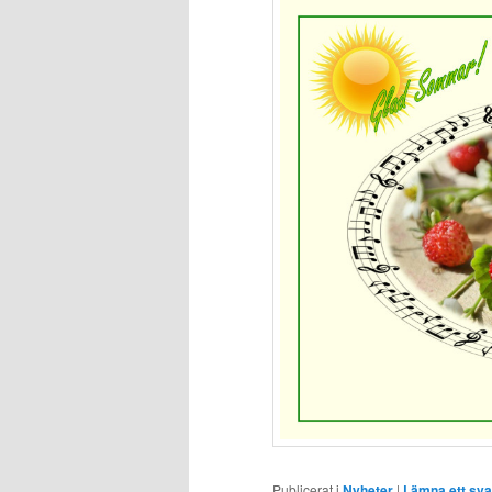
Publicerat i
Nyheter
|
Lämna ett sva