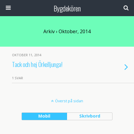
Bygdekören
Arkiv › Oktober, 2014
OKTOBER 11, 2014
Tack och hej Örkelljunga!
1 SVAR
Överst på sidan
Mobil
Skrivbord