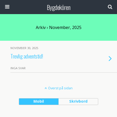
Bygdekören
Arkiv › November, 2025
NOVEMBER 30, 2025
Trevlig adventstid!
INGA SVAR
Överst på sidan
Mobil
Skrivbord