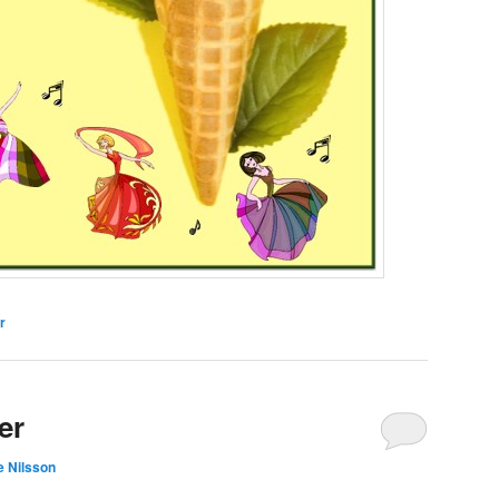
r
er
e Nilsson