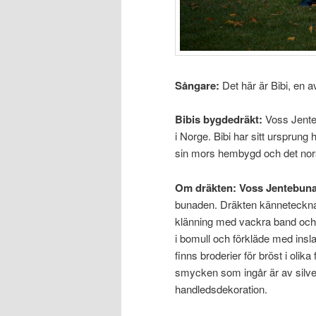
Sångare:
Det här är Bibi, en 
Bibis bygdedräkt:
Voss Jente
i Norge. Bibi har sitt ursprung
sin mors hembygd och det nors
Om dräkten:
Voss Jentebun
bunaden. Dräkten kännetecknas 
klänning med vackra band och d
i bomull och förkläde med ins
finns broderier för bröst i oli
smycken som ingår är av silve
handledsdekoration.