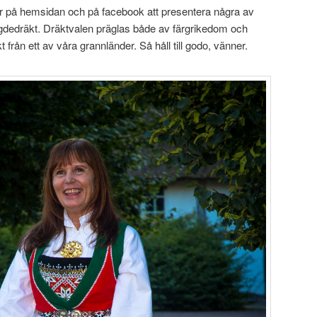
r på hemsidan och på facebook att presentera några av
dedräkt. Dräktvalen präglas både av färgrikedom och
t från ett av våra grannländer. Så håll till godo, vänner.