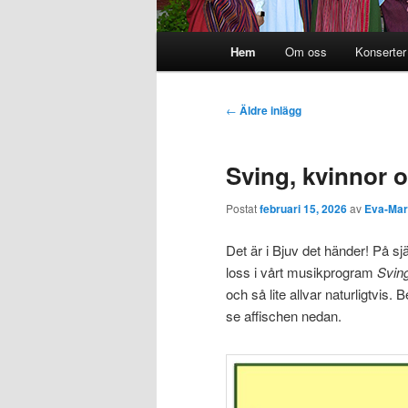
Huvudmeny
Hem
Om oss
Konserter
Hoppa till huvudinnehåll
Hoppa till sekundärt innehål
Inläggsnavigering
←
Äldre inlägg
Sving, kvinnor 
Postat
februari 15, 2026
av
Eva-Mar
Det är i Bjuv det händer! På sj
loss i vårt musikprogram
Svin
och så lite allvar naturligtvis. B
se affischen nedan.