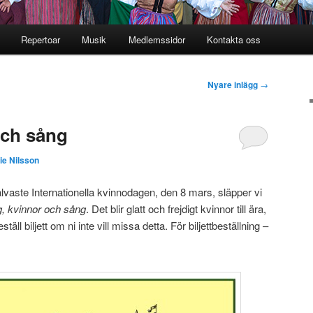
Repertoar
Musik
Medlemssidor
Kontakta oss
l
Nyare inlägg
→
och sång
ie Nilsson
älvaste Internationella kvinnodagen, den 8 mars, släpper vi
g, kvinnor och sång
. Det blir glatt och frejdigt kvinnor till ära,
eställ biljett om ni inte vill missa detta. För biljettbeställning –