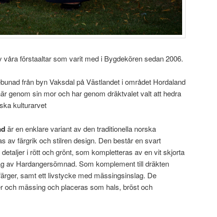
av våra förstaaltar som varit med i Bygdekören sedan 2006.
bunad från byn Vaksdal på Västlandet i området Hordaland
 här genom sin mor och har genom dräktvalet valt att hedra
ka kulturarvet
ad
är en enklare variant av den traditionella norska
av färgrik och stilren design. Den består en svart
etaljer i rött och grönt, som kompletteras av en vit skjorta
lag av Hardangersömnad. Som komplement till dräkten
ka färger, samt ett livstycke med mässingsinslag. De
r och mässing och placeras som hals, bröst och